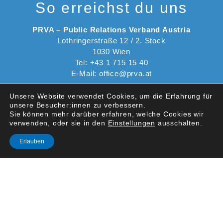
So erreichst du uns
PRVA – Public Relations Verband Austria
Lothringerstraße 12 / 2. Stock
1030 Wien
Tel: +43 1 715 15 40
E-Mail: office@prva.at
Unsere Website verwendet Cookies, um die Erfahrung für
Quicklinks
unsere Besucher:innen zu verbessern.
Sie können mehr darüber erfahren, welche Cookies wir
verwenden, oder sie in den
Einstellungen
ausschalten.
Österreichisches PR-Gütezeichen
Wissenschaftlicher Senat des PRVA
Erlauben
PR-Ethik-Rat
Social Media Links