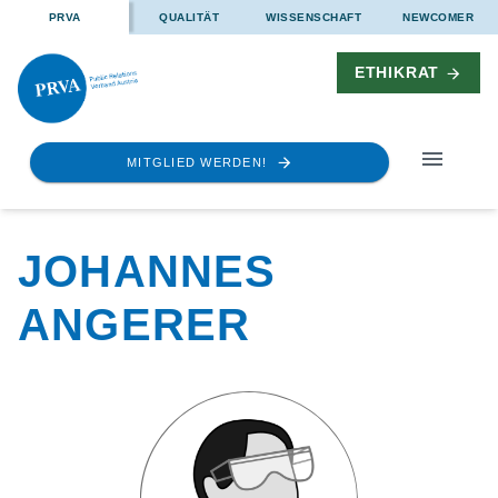
PRVA
QUALITÄT
WISSENSCHAFT
NEWCOMER
ETHIKRAT
MITGLIED WERDEN!
JOHANNES
ANGERER