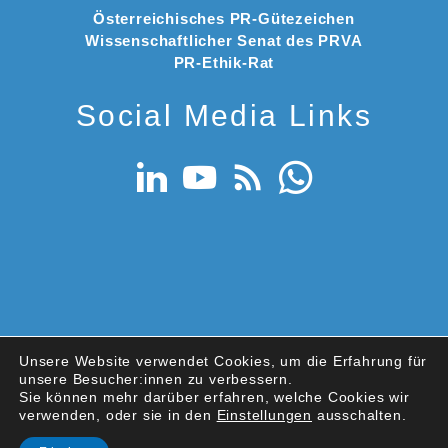
Österreichisches PR-Gütezeichen
Wissenschaftlicher Senat des PRVA
PR-Ethik-Rat
Social Media Links
Unsere Website verwendet Cookies, um die Erfahrung für
© 2026 PRVA – Public Relations Verband Austria
unsere Besucher:innen zu verbessern.
Datenschutz
|
Nutzungsbedingungen
|
Impressum
Sie können mehr darüber erfahren, welche Cookies wir
verwenden, oder sie in den
Einstellungen
ausschalten.