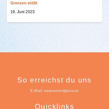
Grenzen stößt
19. Juni 2023
So erreichst du uns
E-Mail: newcomer@prva.at
Quicklinks