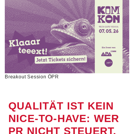
Breakout Session ÖPR
QUALITÄT IST KEIN
NICE-TO-HAVE: WER
PR NICHT STEUERT,